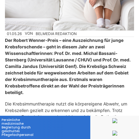
01.05.26
VON
BELMEDIA REDAKTION
Der Robert Wenner-Preis – eine Auszeichnung für junge
Krebsforschende – geht in diesem Jahr an zwei
Wissenschaftlerinnen: Prof. Dr. med. Michal Bassani-
Sternberg (Universität Lausanne / CHUV) und Prof. Dr. med.
Camilla Jandus (Universität Genf). Die Krebsliga Schweiz
zeichnet beide für wegweisenden Arbeiten auf dem Gebiet
der Krebsimmuntherapie aus. Erstmals waren
Krebsbetroffene direkt an der Wahl der Preisträgerinnen
beteiligt.
Die Krebsimmuntherapie nutzt die körpereigene Abwehr, um
Krebszellen gezielt zu erkennen und zu bekämpfen. Trotz
grosser Fortschritte sprechen bislang nicht alle Patientinnen
und Patienten gleich gut auf bestehende Therapien an. Die
Forschung sucht deshalb nach neuen Wegen, Immuntherapien
wirksamer, individueller und breiter zugänglich zu machen.