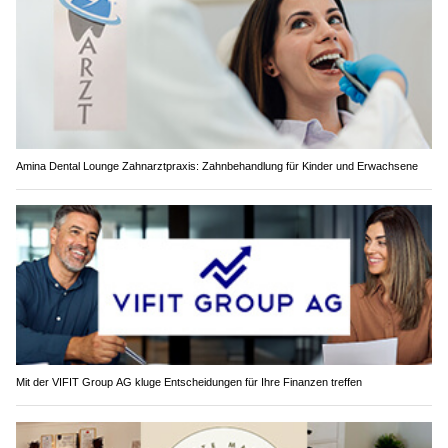
Amina Dental Lounge Zahnarztpraxis: Zahnbehandlung für Kinder und Erwachsene
Mit der VIFIT Group AG kluge Entscheidungen für Ihre Finanzen treffen