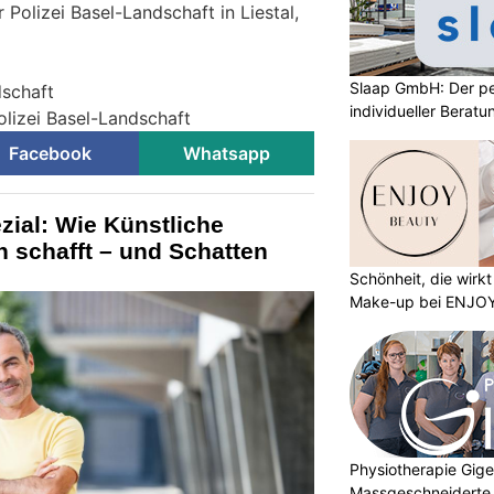
r Polizei Basel-Landschaft in Liestal,
Slaap GmbH: Der pe
dschaft
individueller Beratu
olizei Basel-Landschaft
Facebook
Whatsapp
ial: Wie Künstliche
n schafft – und Schatten
Schönheit, die wirk
Make-up bei ENJO
Physiotherapie Gig
Massgeschneiderte 