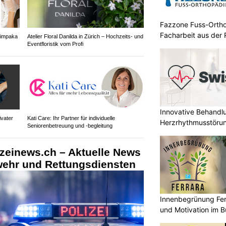
Fazzone Fuss-Ortho
Facharbeit aus der 
himpaka
Atelier Floral Danilda in Zürich – Hochzeits- und
Eventfloristik vom Profi
Innovative Behandl
ivater
Kati Care: Ihr Partner für individuelle
Herzrhythmusstörun
Seniorenbetreuung und -begleitung
izeinews.ch – Aktuelle News
rwehr und Rettungsdiensten
Innenbegrünung Fer
und Motivation im B