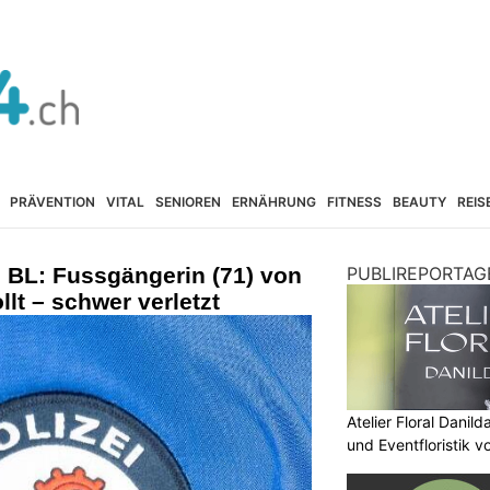
PRÄVENTION
VITAL
SENIOREN
ERNÄHRUNG
FITNESS
BEAUTY
REIS
en BL: Fussgängerin (71) von
PUBLIREPORTAG
lt – schwer verletzt
Atelier Floral Danild
und Eventfloristik v