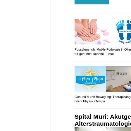
Fussdienst.ch: Mobile Podologie in Olt
für gesunde, schöne Füsse
Gesund durch Bewegung: Therapieang
bei dr’Physio z’Marpa
Spital Muri: Akutge
Alterstraumatologi