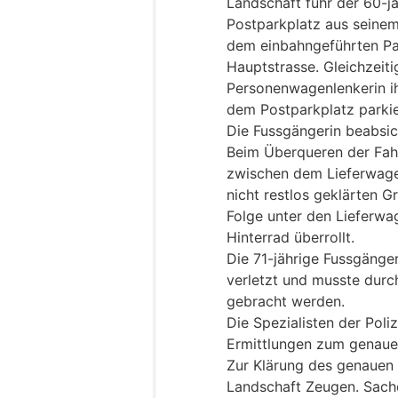
Landschaft fuhr der 60-j
Postparkplatz aus seinem
dem einbahngeführten Par
Hauptstrasse. Gleichzeitig
Personenwagenlenkerin ih
dem Postparkplatz parkie
Die Fussgängerin beabsic
Beim Überqueren der Fahr
zwischen dem Lieferwage
nicht restlos geklärten G
Folge unter den Lieferw
Hinterrad überrollt.
Die 71-jährige Fussgänge
verletzt und musste durch
gebracht werden.
Die Spezialisten der Poli
Ermittlungen zum genau
Zur Klärung des genauen 
Landschaft Zeugen. Sach