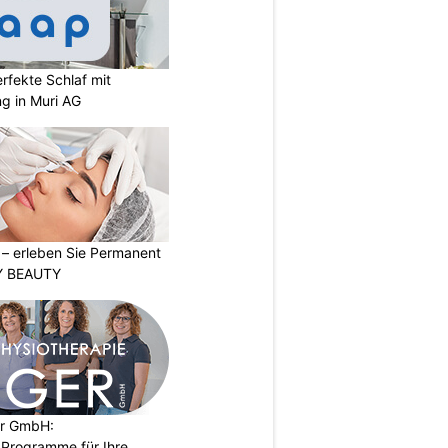
rfekte Schlaf mit
ng in Muri AG
t – erleben Sie Permanent
Y BEAUTY
er GmbH:
Programme für Ihre