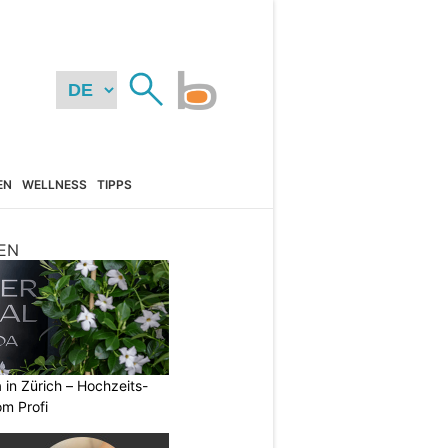
EN
WELLNESS
TIPPS
EN
a in Zürich – Hochzeits-
om Profi