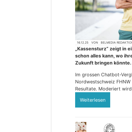
16.12.25
VON
BELMEDIA REDAKTIO
„Kassensturz“ zeigt in e
schon alles kann, wo ihr
Zukunft bringen könnte.
Im grossen Chatbot-Verg
Nordwestschweiz FHNW l
Resultate. Moderiert wir
Weiterlesen