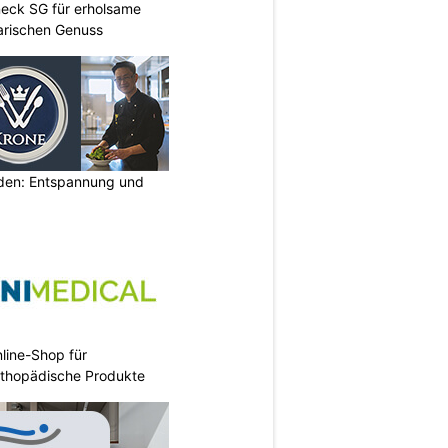
neck SG für erholsame
arischen Genuss
lden: Entspannung und
nline-Shop für
rthopädische Produkte