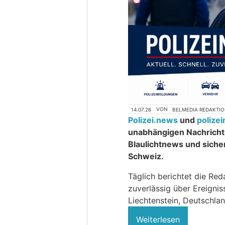
14.07.26
VON
BELMEDIA REDAKTI
Polizei.news
und
polize
unabhängigen Nachrichte
Blaulichtnews und siche
Schweiz.
Täglich berichtet die Red
zuverlässig über Ereigni
Liechtenstein, Deutschlan
Weiterlesen