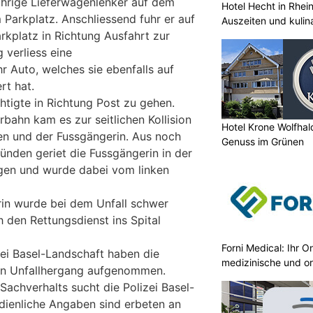
ährige Lieferwagenlenker auf dem
Hotel Hecht in Rhei
 Parkplatz. Anschliessend fuhr er auf
Auszeiten und kulin
kplatz in Richtung Ausfahrt zur
 verliess eine
r Auto, welches sie ebenfalls auf
rt hat.
htigte in Richtung Post zu gehen.
bahn kam es zur seitlichen Kollision
Hotel Krone Wolfha
n und der Fussgängerin. Aus noch
Genuss im Grünen
ründen geriet die Fussgängerin in der
agen und wurde dabei vom linken
rin wurde bei dem Unfall schwer
 den Rettungsdienst ins Spital
Forni Medical: Ihr O
zei Basel-Landschaft haben die
medizinische und o
en Unfallhergang aufgenommen.
Sachverhalts sucht die Polizei Basel-
dienliche Angaben sind erbeten an