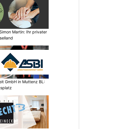
imon Martin: Ihr privater
selland
eit GmbH in Muttenz BL:
tsplatz