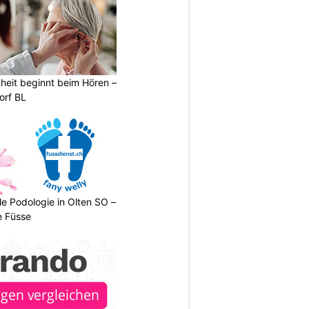
heit beginnt beim Hören –
orf BL
le Podologie in Olten SO –
e Füsse