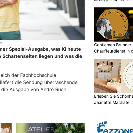
Gesundheit
N
Gentlemen Brunner 
iner Spezial-Ausgabe, was KI heute
Chauffeurdienst in 
e Schattenseiten liegen und was die
leich der Fachhochschule
iefert die Sendung überraschende
d die Ausgabe von André Ruch.
Erleben Sie Schönh
Jeanette Machate in