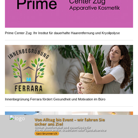
Prime Center Zug: Ihr Institut für dauerhafte Haarentfernung und Kryolipolyse
Innenbegrünung Ferrara fördert Gesundheit und Motivation im Büro