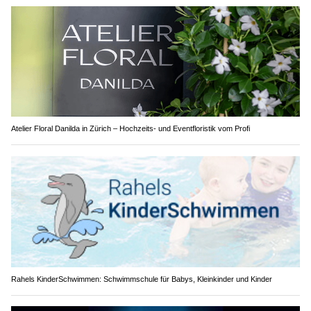
Atelier Floral Danilda in Zürich – Hochzeits- und Eventfloristik vom Profi
Rahels KinderSchwimmen: Schwimmschule für Babys, Kleinkinder und Kinder