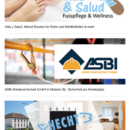
Vida y Salud: Abend-Routine für Ruhe und Wohlbefinden & mehr
ASBI Arbeitssicherheit GmbH in Muttenz BL: Sicherheit am Arbeitsplatz