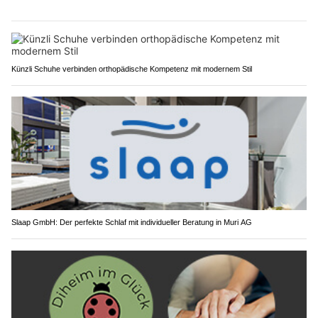
Künzli Schuhe verbinden orthopädische Kompetenz mit modernem Stil
Slaap GmbH: Der perfekte Schlaf mit individueller Beratung in Muri AG