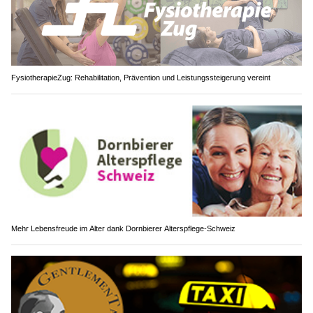
FysiotherapieZug: Rehabilitation, Prävention und Leistungssteigerung vereint
Mehr Lebensfreude im Alter dank Dornbierer Alterspflege-Schweiz