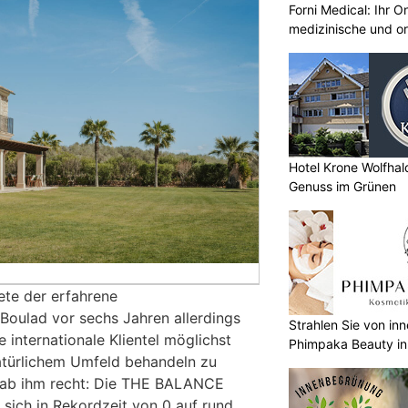
Forni Medical: Ihr O
medizinische und o
Hotel Krone Wolfha
Genuss im Grünen
ete der erfahrene
oulad vor sechs Jahren allerdings
Strahlen Sie von in
e internationale Klientel möglichst
Phimpaka Beauty in
atürlichem Umfeld behandeln zu
gab ihm recht: Die THE BALANCE
 sich in Rekordzeit von 0 auf rund