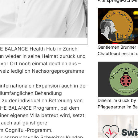
Alterspflege-Schwe
Gentlemen Brunner 
HE BALANCE Health Hub in Zürich
Chauffeurdienst in 
n wieder in seine Heimat zurück und
vor Ort noch einmal deutlich aus –
hweiz lediglich Nachsorgeprogramme
nternationalen Expansion auch in der
llumfänglichen Behandlung
zu der individuellen Betreuung von
Diheim im Glück by S
Pflegepartner im Ba
 THE BALANCE Programm, bei dem
iner eigenen Villa betreut wird, setzt
 auch auf günstigere
m Cogniful-Programm.
ür anspruchsvolle Schweizer Kunden