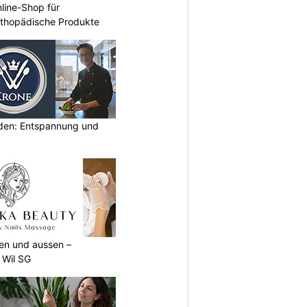
nline-Shop für
rthopädische Produkte
lden: Entspannung und
nen und aussen –
 Wil SG