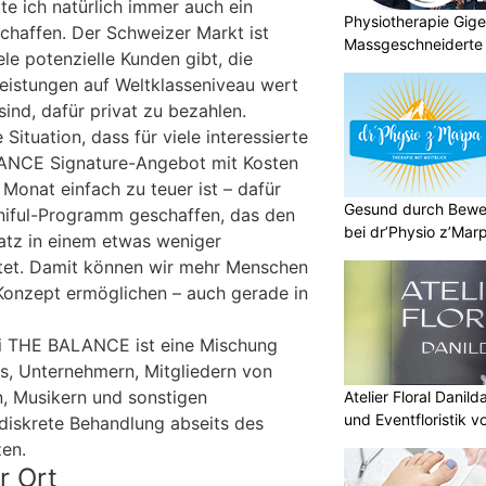
lte ich natürlich immer auch ein
Physiotherapie Gig
chaffen. Der Schweizer Markt ist
Massgeschneiderte 
iele potenzielle Kunden gibt, die
Gesundheit
eistungen auf Weltklasseniveau wert
sind, dafür privat zu bezahlen.
 Situation, dass für viele interessierte
ANCE Signature-Angebot mit Kosten
Monat einfach zu teuer ist – dafür
Gesund durch Bewe
niful-Programm geschaffen, das den
bei dr’Physio z’Mar
satz in einem etwas weniger
tet. Damit können wir mehr Menschen
onzept ermöglichen – auch gerade in
bei THE BALANCE ist eine Mischung
s, Unternehmern, Mitgliedern von
n, Musikern und sonstigen
Atelier Floral Danild
und Eventfloristik v
 diskrete Behandlung abseits des
zen.
r Ort