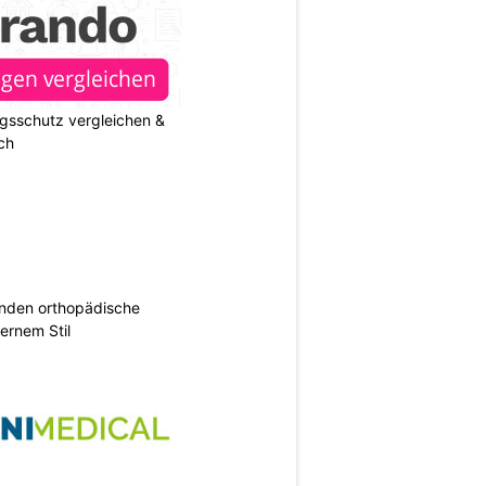
gsschutz vergleichen &
ch
inden orthopädische
rnem Stil