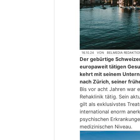
16.10.24
VON
BELMEDIA REDAKTIO
Der gebürtige Schweizer
europaweit tätigen Ge
kehrt mit seinem Unter
nach Zürich, seiner frü
Bis vor acht Jahren war e
Rehaklinik tätig. Sein a
gilt als exklusivstes Tre
international enorm aner
psychischen Erkrankunge
medizinischen Niveau.