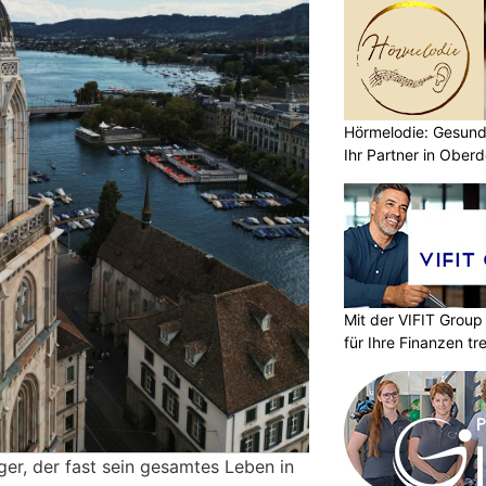
Hörmelodie: Gesund
Ihr Partner in Oberd
Mit der VIFIT Grou
für Ihre Finanzen tr
ger, der fast sein gesamtes Leben in