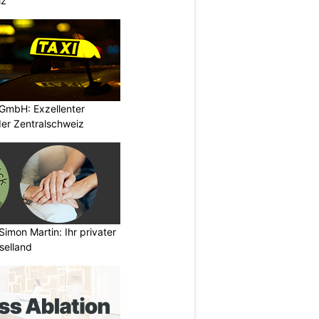
iz
GmbH: Exzellenter
der Zentralschweiz
imon Martin: Ihr privater
selland